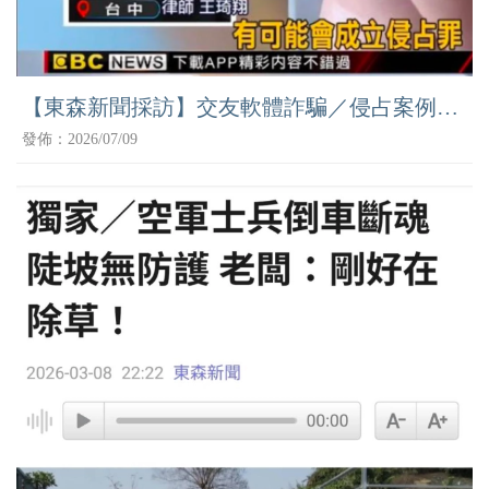
【東森新聞採訪】交友軟體詐騙／侵占案例剖
析
發佈：2026/07/09