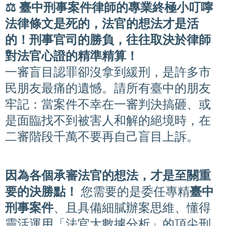
⚖️ 臺中刑事案件律師的專業終極小叮嚀
法律條文是死的，法官的想法才是活
的！刑事官司的勝負，往往取決於律師
對法官心證的精準精算！
一審盲目認罪卻沒拿到緩刑，是許多市
民朋友最痛的遺憾。請所有臺中的朋友
牢記：當案件不幸在一審判決搞砸、或
是面臨找不到被害人和解的絕境時，在
二審階段千萬不要再自己盲目上訴。
因為各個承審法官的想法，才是至關重
要的決勝點！
您需要的是委任專精
臺中
刑事案件
、且具備細膩辦案思維、懂得
靈活運用「法官大數據分析」的頂尖刑