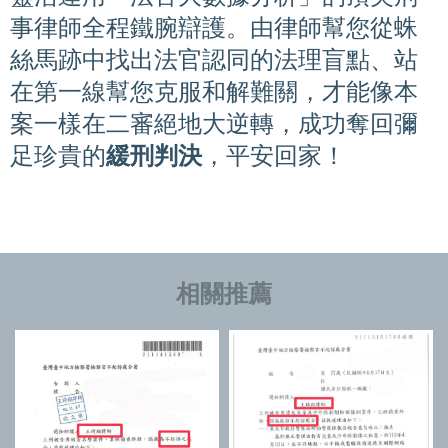
事律師全程鐵腕辯護。由律師幫您從蛛
絲馬跡中找出法官認同的法理盲點、站
在第一線幫您克服和解難關，才能像本
案一樣在二審絕地大逆轉，成功奪回彌
足珍貴的
緩刑判決
，平安回家！