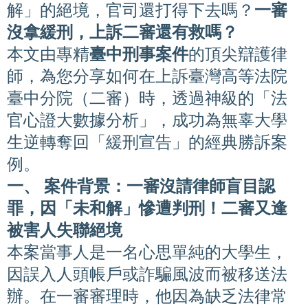
解」的絕境，官司還打得下去嗎？
一審
沒拿緩刑，上訴二審還有救嗎？
本文由專精
臺中刑事案件
的頂尖辯護律
師，為您分享如何在上訴臺灣高等法院
臺中分院（二審）時，透過神級的「法
官心證大數據分析」，成功為無辜大學
生逆轉奪回「緩刑宣告」的經典勝訴案
例。
一、 案件背景：一審沒請律師盲目認
罪，因「未和解」慘遭判刑！二審又逢
被害人失聯絕境
本案當事人是一名心思單純的大學生，
因誤入人頭帳戶或詐騙風波而被移送法
辦。在一審審理時，他因為缺乏法律常