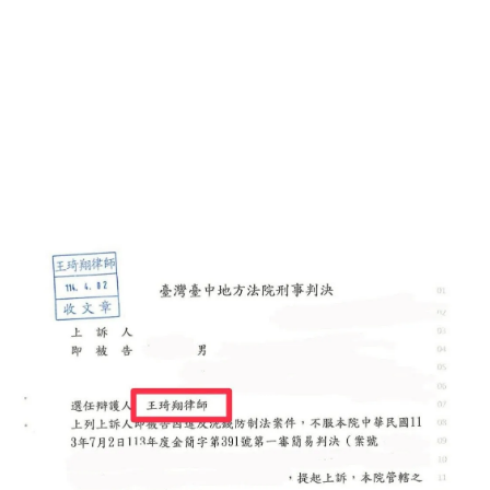
【臺中刑事律師二審逆轉】一審沒和解
沒緩刑怎麼辦？律師啟動法官「大數據
防禦」，二審成功上訴拿緩刑！許多人
在面臨刑事官司（如人頭帳戶、車手或
詐欺案件）時，常抱持著「反正我認
罪，法官就會給我緩刑吧？」的錯誤