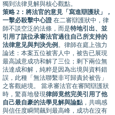
獨到法律見解與核心觀點。
策略 2：將法官的意見「寫進辯護狀」，
一擊必殺擊中心證
在二審辯護狀中，律
師不談空泛的法條，而是
特地引出、並
引用了該位承審法官過往自己所支持的
法律意见與判決先例
。律師在庭上強力
論述：本案五位被害人中，被告已展現
最高誠意成功和解了三位；剩下兩位無
法達成和解，純粹是因為出境與資料錯
誤，此種「無法聯繫非可歸責於被告」
之客觀絕境。 當承審法官在審閱辯護狀
時，驚喜地發現
律師竟然完美引用了他
自己最自豪的法學見解與論點
，共鳴感
與信任度瞬間飆到最高峰，成功在沒有