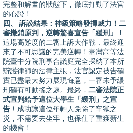
完整和解書的狀態下，徹底打動了法官
的心證！
四、 訴訟結果：神級策略發揮威力！二
審撤銷原判，逆轉驚喜宣告「緩刑」！
這場高難度的二審上訴大作戰，最終迎
來了不可思議的完美逆轉！臺灣高等法
院臺中分院刑事合議庭完全採納了本所
辯護律師的法律主張，法官認定被告確
實已盡最大努力展現悔意，一審未予緩
刑確有可動搖之處。最終，
二審法院正
式宣判給予這位大學生「緩刑」之宣
告
！成功讓這位年輕人免除了牢獄之
災，不需要去坐牢，也保住了重獲新生
的機會！